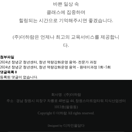
바쁜 일상 속
클래스에 집중하며
힐링되는 시간으로 기억해주시면 좋겠습니다.
(주)더하람은 언제나 최고의 교육서비스를 제공합니
다.
첨부파일
2024년 창녕군 청년센터, 청년 역량강화운영 용역- 전문가 과정
2024년 창녕군 청년센터, 청년 역량강화운영 용역 – 원데이과정 1회~5회
댓글목록
0
등록된 댓글이 없습니다.
회사명 : (주)더하람
주소 : 경남 창원시 의창구 차룡로 48번길 44, 창원스마트업타워 지식산업센터
1013호(팔용동)
Copyright © 더하람 All rights reserved.
디자인을담다
Designed by