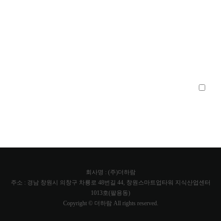
개인정보 취급방침에 동의하십니까?
동의합니다.
회사명 : (주)더하람
주소 : 경남 창원시 의창구 차룡로 48번길 44, 창원스마트업타워 지식산업센터
1013호(팔용동)
Copyright © 더하람 All rights reserved.