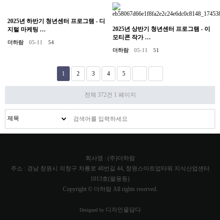
2025년 하반기 청년센터 프로그램 - 디
2025년 상반기 청년센터 프로그램 - 이
지털 마케팅 …
모티콘 작가 …
더하람
05-11
54
더하람
05-11
51
1
2
3
4
5
전체 372건
1 페이지
회사명 : (주)더하람
주소 : 경남 창원시 의창구 차룡로 48번길 44, 창원스마트업타워 지식산업센터
1013호(팔용동)
Copyright © 더하람 All rights reserved.
디자인을담다
Designed by