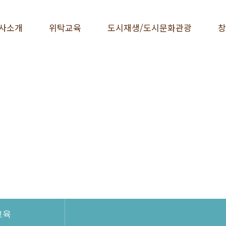
사소개
위탁교육
도시재생/도시문화관광
창
교육