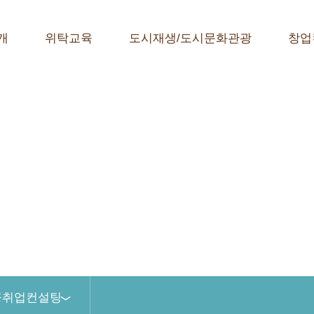
개
위탁교육
도시재생/도시문화관광
창업
공취업컨설팅