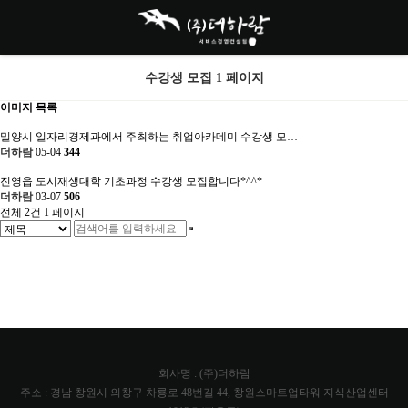
수강생 모집 1 페이지
이미지 목록
밀양시 일자리경제과에서 주최하는 취업아카데미 수강생 모…
더하람
05-04
344
진영읍 도시재생대학 기초과정 수강생 모집합니다*^^*
더하람
03-07
506
전체 2건
1 페이지
회사명 : (주)더하람
주소 : 경남 창원시 의창구 차룡로 48번길 44, 창원스마트업타워 지식산업센터